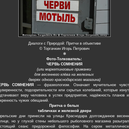
Диалоги с Природой: Притчи в объективе
© Торгачкин Игорь Петрович
✻
Фото-Толкователь:
ЧЕРВЬ СОМНЕНИЯ
(или маркетинговые приманки
для весеннего клёва на железных
дверях одного краснодарского магазина)
ЕРВЬ СОМНЕНИЯ
— фразеологизм. Означает мучительное чувст
уверенности, подозрительности или скрытых колебаний, которые изну
дтачивают веру человека в успех предприятия, надёжность планов и
кренность чужих обещаний.
Притча о белых
табличках и железной двери
прельские дни принесли на улицы Краснодара долгожданное весенн
лнце, но у глухой стены небольшого рыболовного магазина разыграл
астоящий сеанс придорожной философии. На сером металлическ