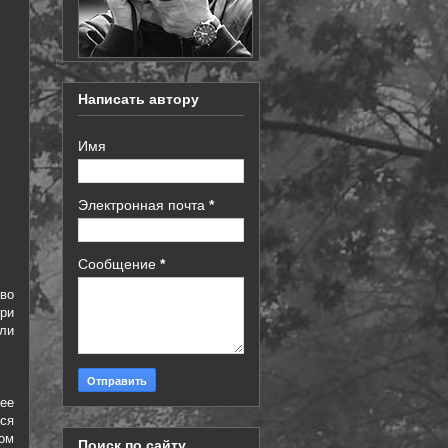
Написать автору
Имя
Электронная почта
*
Сообщение
*
во
три
ли
ее
ся
ом
Поиск по сайту