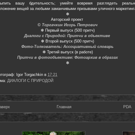
сыпить вашу бдительность; умейте вовремя разглядеть реальн
ложение вещей за любыми заманчивыми призывами уличного маркетинг
✻
Авторский проект
©
Торгачкин Игорь Петрович
✻ Первый выпуск (500 притч)
Диалоги с Природой: Притчи в объективе
✻ Второй выпуск (500 притч)
Фото-Толкователь: Ассоциативный словарь
✻ Третий выпуск (в работе)
Притчи в фотообъективе: Фотоархив в образах
✻
отограф:
Igor Torgachkin
в
17:21
ема:
ДИАЛОГИ С ПРИРОДОЙ
аверх
Главная
PDA