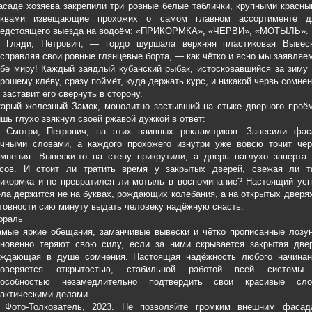
саде хозяева закрепили три ровные белые таблички, крупными красн
уквами извещающие прохожих о самом главном ассортименте д
редстоящего выезда на водоём: «ПРИКОРМКА», «ЧЕРВИ», «МОТЫЛЬ».
 Гляди, Петрович, — гордо шуршала верхняя пластиковая Вывеск
справляя свои ровные глянцевые борта, — как чётко и ясно мы заявляе
бе миру! Каждый заядлый кубанский рыбак, истосковавшийся за зиму
рошему клёву, сразу поймёт, куда держать курс, и никакой червь сомне
 заставит его свернуть в сторону.
арый железный Замок, монолитно застывший на стыке дверного проём
шь глухо звякнул своей ржавой дужкой в ответ:
 Смотри, Петрович, на этих наивных рекламщиков. Завесили фас
очными словами, а каждого прохожего изнутри уже вовсю точит чер
мнения. Вывески-то на стену прикрутили, а дверь наглухо заперта 
асов. И стоит ли тратить время у закрытых дверей, свежая ли т
икормка и не превратился ли мотыль в воспоминание? Настоящий усп
ла держится не на буквах, рождающих колебания, а на открытых дверя
товности сию минуту выдать человеку надёжную снасть.
ораль
мые яркие обещания, заманчивые вывески и чётко прописанные лозун
гновенно теряют свою силу, если за ними скрывается закрытая двер
ождающая в душе сомнения. Настоящая надёжность любого начинан
роверяется открытостью, стабильной работой всей системы
пособностью незамедлительно подтвердить свои красивые сло
актическими делами.
 Фото-Толкователь, 2023. Не позволяйте громким внешним фасад