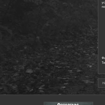
у
по
Ф
Т
Н