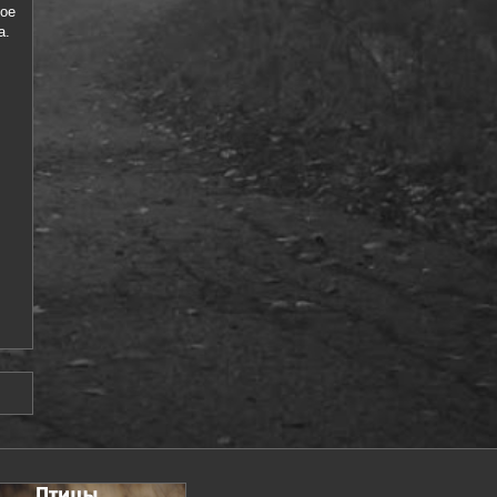
ое
а.