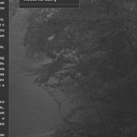
ыми
ля
а,
м о
 по
ния
а,
ад
вь
на
ам
ех
х и
ги
ь,
ия
 и
ва
ам