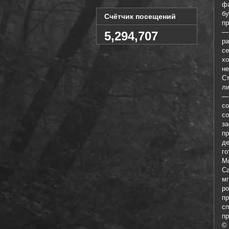
фа
б
Счётчик посещений
п
—
5,294,707
ра
се
хо
не
Ст
ли
—
с
со
з
пр
де
го
М
Са
м
р
п
с
пр
©