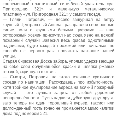
современный пластиковый сине-белый указатель «ул.
Пригородная 321» и маленькую металлическую
пластинку «ул. Пригородная 321» у самого гвоздя.
— Гляди, Петрович, — весело зашуршал на ветру
крупный Центральный Аншлаг, расправляя свои ровные
синие поля с крупными белыми цифрами, — наш
осторожный хозяин прикрутил нас сюда явно на всякий
пожарный случай! Завесил весь фасад однотипными
надписями, будто каждый прохожий или почтальон не
способен с первого раза прочитать название нашей
улицы.
Старая бирюзовая Доска забора, упрямо удерживающая
на себе слои облупившейся краски и шляпки ржавых
гвоздей, скрипнула в ответ:
— Смотри, Петрович, на этого излишне критичного
соседа по навигации. Рассуждаешь про избыточность,
хотя тройное дублирование адреса на всякий пожарный
случай — это лучшая защита от любой дорожной
неопределённости. Пусть надписи дублируют друг друга,
зато теперь ни один торопливый курьер, таксист или
долгожданный гость точно не промахнётся мимо калитки
дома под номером 321.