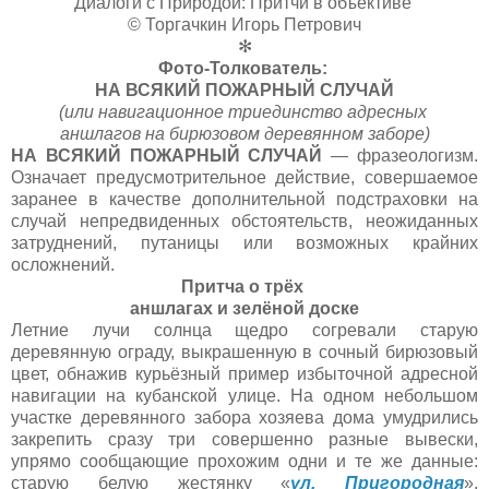
Диалоги с Природой: Притчи в объективе
© Торгачкин Игорь Петрович
✻
Фото-Толкователь:
НА ВСЯКИЙ ПОЖАРНЫЙ СЛУЧАЙ
(или навигационное триединство адресных
аншлагов на бирюзовом деревянном заборе)
НА ВСЯКИЙ ПОЖАРНЫЙ СЛУЧАЙ
— фразеологизм.
Означает предусмотрительное действие, совершаемое
заранее в качестве дополнительной подстраховки на
случай непредвиденных обстоятельств, неожиданных
затруднений, путаницы или возможных крайних
осложнений.
Притча о трёх
аншлагах и зелёной доске
Летние лучи солнца щедро согревали старую
деревянную ограду, выкрашенную в сочный бирюзовый
цвет, обнажив курьёзный пример избыточной адресной
навигации на кубанской улице. На одном небольшом
участке деревянного забора хозяева дома умудрились
закрепить сразу три совершенно разные вывески,
упрямо сообщающие прохожим одни и те же данные:
старую белую жестянку «
ул. Пригородная
»,