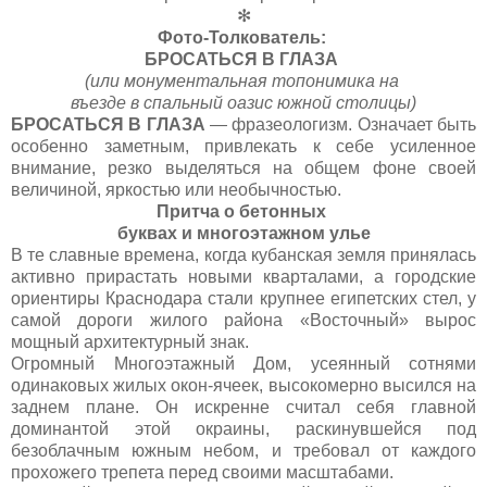
✻
Фото-Толкователь:
БРОСАТЬСЯ В ГЛАЗА
(или монументальная топонимика на
въезде в спальный оазис южной столицы)
БРОСАТЬСЯ В ГЛАЗА
— фразеологизм. Означает быть
особенно заметным, привлекать к себе усиленное
внимание, резко выделяться на общем фоне своей
величиной, яркостью или необычностью.
Притча о бетонных
буквах и многоэтажном улье
В те славные времена, когда кубанская земля принялась
активно прирастать новыми кварталами, а городские
ориентиры Краснодара стали крупнее египетских стел, у
самой дороги жилого района «Восточный» вырос
мощный архитектурный знак.
Огромный Многоэтажный Дом, усеянный сотнями
одинаковых жилых окон-ячеек, высокомерно высился на
заднем плане. Он искренне считал себя главной
доминантой этой окраины, раскинувшейся под
безоблачным южным небом, и требовал от каждого
прохожего трепета перед своими масштабами.