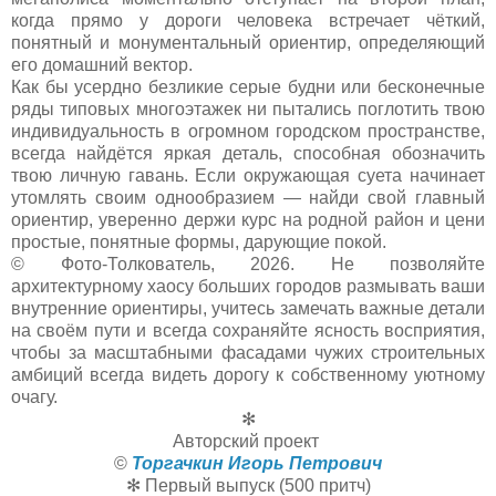
когда прямо у дороги человека встречает чёткий,
понятный и монументальный ориентир, определяющий
его домашний вектор.
Как бы усердно безликие серые будни или бесконечные
ряды типовых многоэтажек ни пытались поглотить твою
индивидуальность в огромном городском пространстве,
всегда найдётся яркая деталь, способная обозначить
твою личную гавань. Если окружающая суета начинает
утомлять своим однообразием — найди свой главный
ориентир, уверенно держи курс на родной район и цени
простые, понятные формы, дарующие покой.
© Фото-Толкователь, 2026. Не позволяйте
архитектурному хаосу больших городов размывать ваши
внутренние ориентиры, учитесь замечать важные детали
на своём пути и всегда сохраняйте ясность восприятия,
чтобы за масштабными фасадами чужих строительных
амбиций всегда видеть дорогу к собственному уютному
очагу.
✻
Авторский проект
©
Торгачкин Игорь Петрович
✻ Первый выпуск (500 притч)