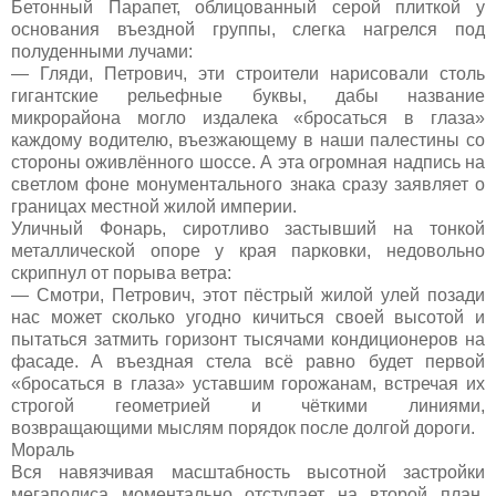
Бетонный Парапет, облицованный серой плиткой у
основания въездной группы, слегка нагрелся под
полуденными лучами:
— Гляди, Петрович, эти строители нарисовали столь
гигантские рельефные буквы, дабы название
микрорайона могло издалека «бросаться в глаза»
каждому водителю, въезжающему в наши палестины со
стороны оживлённого шоссе. А эта огромная надпись на
светлом фоне монументального знака сразу заявляет о
границах местной жилой империи.
Уличный Фонарь, сиротливо застывший на тонкой
металлической опоре у края парковки, недовольно
скрипнул от порыва ветра:
— Смотри, Петрович, этот пёстрый жилой улей позади
нас может сколько угодно кичиться своей высотой и
пытаться затмить горизонт тысячами кондиционеров на
фасаде. А въездная стела всё равно будет первой
«бросаться в глаза» уставшим горожанам, встречая их
строгой геометрией и чёткими линиями,
возвращающими мыслям порядок после долгой дороги.
Мораль
Вся навязчивая масштабность высотной застройки
мегаполиса моментально отступает на второй план,