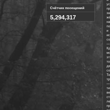
у
Счётчик посещений
пр
з
5,294,317
ж
н
по
и
и
со
—
К
мо
эт
т
д
со
То
тр
—
т
ве
с
ле
п