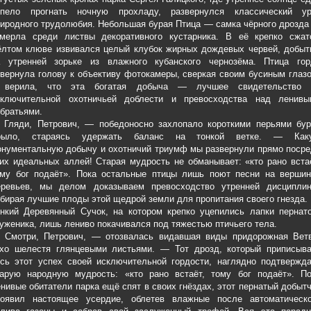
спело прогнать ночную прохладу, развернулся классический ур
иродного трудолюбия. Небольшая бурая Птица — самка чёрного дрозд
амерла среди листвы декоративного кустарника. В её крепко сжат
ёлтом клюве извивался целый клубок жирных дождевых червей, добыт
а утренней зорьке из влажного кубанского чернозёма. Птица гор
вернула голову к объективу фотокамеры, сверкая своим бусиным глаз
 верила, что эта богатая добыча — лучшее свидетельство 
сключительной охотничьей доблести и превосходства над ленивы
братьями.
 Гляди, Петрович, — победоносно захлопало короткими перьями бур
рыло, стараясь удержать баланс на тонкой ветке. — Как
нументальную добычу и охотничий триумф мы развернули прямо посре
их идеальных аллей! Старая мудрость не обманывает: «кто рано вста
ому бог подаёт». Пока остальные птицы лишь поют песни на вершин
еревьев, мы делом доказываем превосходство утренней дисциплин
бирая лучшие плоды этой щедрой земли для пропитания своего гнезда.
нкий Деревянный Сучок, на котором крепко уцепились лапки пернато
уженика, лишь лениво покачивался под тяжестью птичьего тела.
 Смотри, Петрович, — отозвалась видавшая виды придорожная Ветв
ихо шелестя глянцевыми листьями. — Тот дрозд, который приписыва
сь этот успех своей исключительной гордости, наглядно подтвержда
тарую народную мудрость: «кто рано встаёт, тому бог подаёт». По
нивые обитатели парка ещё спят в своих гнёздах, этот пернатый добыт
роявил настоящее усердие, облетев влажные после автоматическо