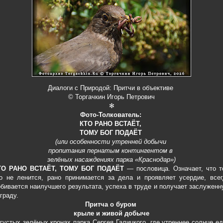
Диалоги с Природой: Притчи в объективе
© Торгачкин Игорь Петрович
✻
Фото-Толкователь:
КТО РАНО ВСТАЁТ,
ТОМУ БОГ ПОДАЁТ
(или особенности утренней добычи
пропитания пернатым контингентом в
зелёных насаждениях парка «Краснодар»)
ТО РАНО ВСТАЁТ, ТОМУ БОГ ПОДАЁТ
— пословица. Означает, что т
о не ленится, рано принимается за дела и проявляет усердие, всег
бивается наилучшего результата, успеха в труде и получает заслужен
граду.
Притча о буром
крыле и живой добыче
густых зелёных кронах парка Сергея Галицкого, где утреннее солнце е