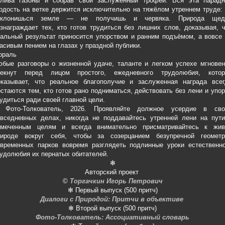
олива газоны и собрав свой заслуженный трофей. Вся эта парадн
рдость на ветке держится исключительно на тяжёлом утреннем труде:
оклонишься земле — не получишь и червяка. Природа щед
знаграждает тех, кто готов трудиться без лишних слов, доказывая, 
альный результат приносится упорством и ранним подъёмом, а вовсе
асивым пением на глазах у праздной публики.
ораль
бые разговоры о жизненной удаче, таланте и легком успехе мгновен
лекнут перед лицом простого, ежедневного трудолюбия, котор
оказывает, что реальное благополучие и заслуженная награда всег
стаются тем, кто готов рано подниматься, действовать без лени и упо
удиться ради своей главной цели.
 Фото-Толкователь, 2026. Проявляйте должное усердие в сво
овседневных делах, никогда не поддавайтесь утренней лени на пути
амеченным целям и всегда внимательно присматривайтесь к жив
рироде вокруг себя, чтобы за созерцанием безупречной геометр
овременных парков вовремя разглядеть подлинные уроки естественно
удолюбия их пернатых обитателей.
✻
Авторский проект
©
Торгачкин Игорь Петрович
✻ Первый выпуск (500 притч)
Диалоги с Природой: Притчи в объективе
✻ Второй выпуск (500 притч)
Фото-Толкователь: Ассоциативный словарь