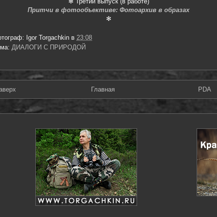
✻ Третий выпуск (в работе)
Притчи в фотообъективе: Фотоархив в образах
✻
отограф:
Igor Torgachkin
в
23:08
ема:
ДИАЛОГИ С ПРИРОДОЙ
аверх
Главная
PDA