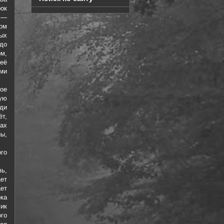
ок
а —
ом
ых
до
ом,
её
ми
ое
ую
ди
ёт,
ах
ы,
го
ь,
ет
ет
ка
чик
го