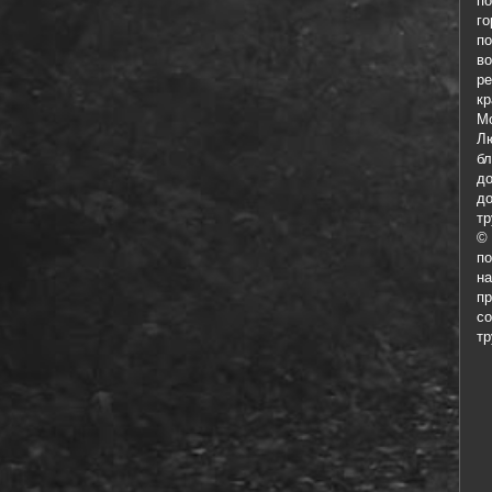
п
го
п
во
ре
кр
М
Лю
б
д
до
тр
©
п
н
п
с
тр