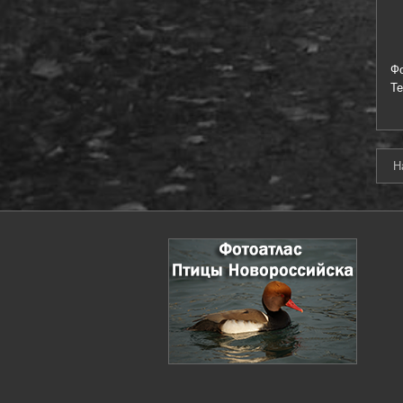
Ф
Т
Н