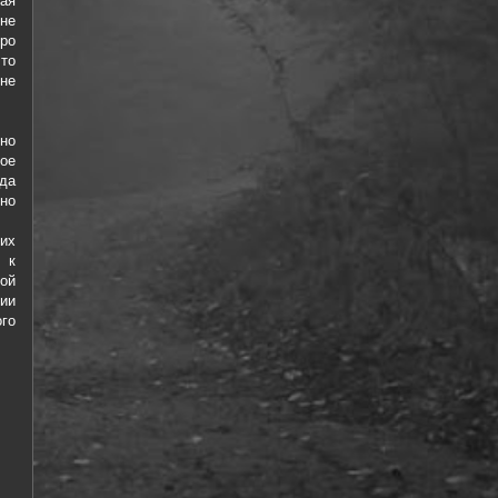
ая
 не
ро
что
 не
но
ое
да
рно
их
 к
ой
ии
го