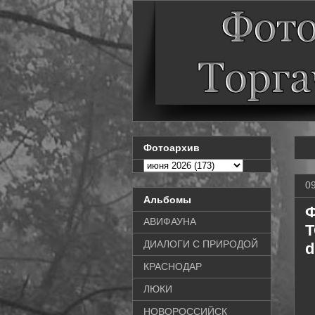
Фотоархив
0
Альбомы
Ф
АВИФАУНА
Т
ДИАЛОГИ С ПРИРОДОЙ
d
КРАСНОДАР
ЛЮКИ
НОВОРОССИЙСК