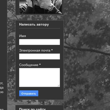
Написать автору
Имя
Электронная почта
*
Сообщение
*
от,
да
ную
Поиск по сайту
два