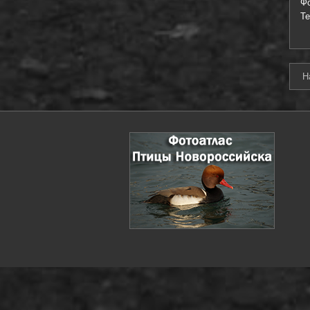
Ф
Т
Н