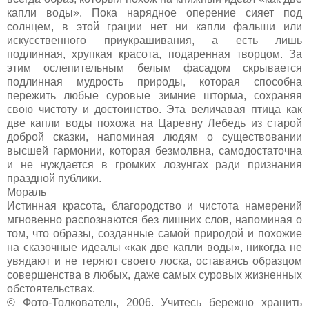
капли воды». Пока нарядное оперение сияет под
солнцем, в этой грации нет ни капли фальши или
искусственного приукрашивания, а есть лишь
подлинная, хрупкая красота, подаренная творцом. За
этим ослепительным белым фасадом скрывается
подлинная мудрость природы, которая способна
пережить любые суровые зимние шторма, сохраняя
свою чистоту и достоинство. Эта величавая птица как
две капли воды похожа на Царевну Лебедь из старой
доброй сказки, напоминая людям о существовании
высшей гармонии, которая безмолвна, самодостаточна
и не нуждается в громких лозунгах ради признания
праздной публики.
Мораль
Истинная красота, благородство и чистота намерений
мгновенно распознаются без лишних слов, напоминая о
том, что образы, созданные самой природой и похожие
на сказочные идеалы «как две капли воды», никогда не
увядают и не теряют своего лоска, оставаясь образцом
совершенства в любых, даже самых суровых жизненных
обстоятельствах.
© Фото-Толкователь, 2006. Учитесь бережно хранить