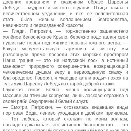
древних преданиях и сказочном образе Царевны
Лебеди — мудрого и чистого создания. Птица плыла в
величественном уединении, и вся её ослепительная
стать была живым воплощением благородства,
невинности и первозданной красоты.
— Гляди, Петрович, — торжественно зашелестело
холёное белоснежное Крыло, бережно подставляя свои
пушистые перья под мягкие порывы южного ветра. —
Какую монументальную гармонию и чистоту мы
развернули прямо посреди этих морских просторов!
Наша грация — это не напускной лоск, а истинный
манифест природного совершенства, возвращающий
человеческим душам веру в первозданную сказку и
благородство. Говорят, я «как две капли воды» похож на
ту самую Царевну Лебедь из старой доброй сказки.
Глубокая синяя Волна, мерно колышущаяся под
массивным птичьим корпусом, лишь ласково отразила в
своей ряби безупречный белый силуэт.
— Смотри, Петрович, — отозвалась видавшая виды
портовая Вода, лениво уходящая к далёким причалам.
— Тот лебедь, который скользит по моим волнам,
наглядно доказывает, что истинное благородство — это
всегда образ, который похож на книжный идеал «как две