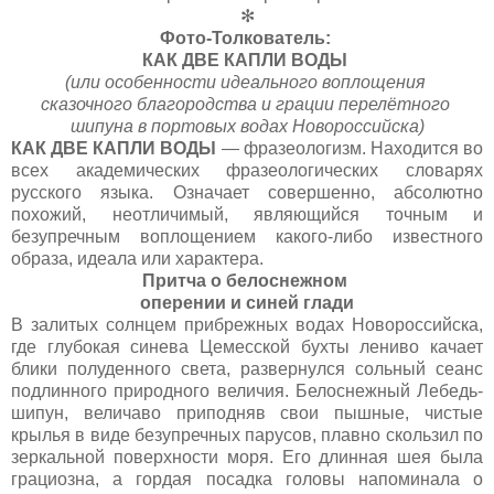
✻
Фото-Толкователь:
КАК ДВЕ КАПЛИ ВОДЫ
(или особенности идеального воплощения
сказочного благородства и грации перелётного
шипуна в портовых водах Новороссийска)
КАК ДВЕ КАПЛИ ВОДЫ
— фразеологизм. Находится во
всех академических фразеологических словарях
русского языка. Означает совершенно, абсолютно
похожий, неотличимый, являющийся точным и
безупречным воплощением какого-либо известного
образа, идеала или характера.
Притча о белоснежном
оперении и синей глади
В залитых солнцем прибрежных водах Новороссийска,
где глубокая синева Цемесской бухты лениво качает
блики полуденного света, развернулся сольный сеанс
подлинного природного величия. Белоснежный Лебедь-
шипун, величаво приподняв свои пышные, чистые
крылья в виде безупречных парусов, плавно скользил по
зеркальной поверхности моря. Его длинная шея была
грациозна, а гордая посадка головы напоминала о